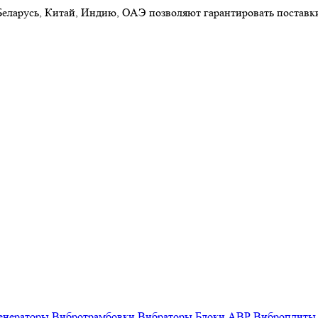
 Беларусь, Китай, Индию, ОАЭ позволяют гарантировать постав
енераторы
Вибротрамбовки
Вибраторы
Блоки АВР
Виброплиты