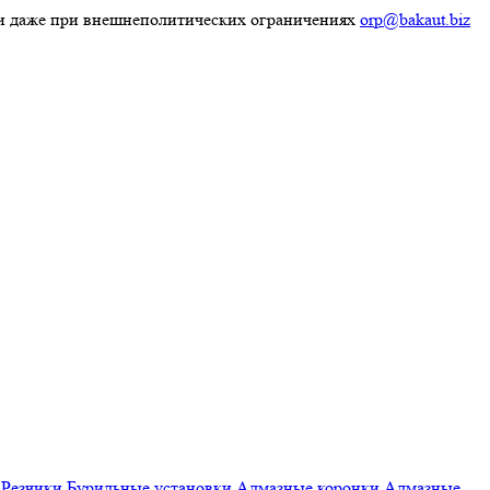
ки даже при внешнеполитических ограничениях
orp@bakaut.biz
Резчики
Бурильные установки
Алмазные коронки
Алмазные