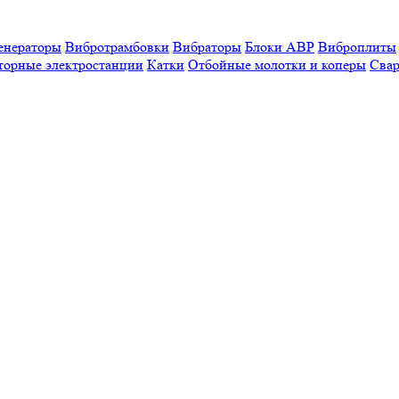
енераторы
Вибротрамбовки
Вибраторы
Блоки АВР
Виброплиты
торные электростанции
Катки
Отбойные молотки и коперы
Свар