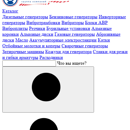
Каталог
Дизельные генераторы
Бензиновые генераторы
Инверторные
генераторы
Вибротрамбовки
Вибраторы
Блоки АВР
Виброплиты
Резчики
Бурильные установки
Алмазные
коронки
Алмазные диски
Газовые генераторы
Абразивные
диски
Масло
Аккумуляторные электростанции
Катки
Отбойные молотки и коперы
Сварочные генераторы
Затирочные машины
Кожухи для генератора
Станки для резки
и гибки арматуры
Расходники
Что вы ищете?