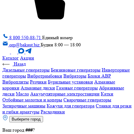
8 800 550-88-71
Единый номер
orp@bakaut.biz
Будни 8:00 — 18:00
Каталог
Акции
Назад
Дизельные генераторы
Бензиновые генераторы
Инверторные
генераторы
Вибротрамбовки
Вибраторы
Блоки АВР
Виброплиты
Резчики
Бурильные установки
Алмазные
коронки
Алмазные диски
Газовые генераторы
Абразивные
диски
Масло
Аккумуляторные электростанции
Катки
Отбойные молотки и коперы
Сварочные генераторы
Затирочные машины
Кожухи для генератора
Станки для резки
и гибки арматуры
Расходники
Выберите город
Ваш город
###
?