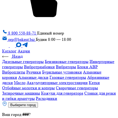
8 800 550-88-71
Единый номер
orp@bakaut.biz
Будни 8:00 — 18:00
Каталог
Акции
Назад
Дизельные генераторы
Бензиновые генераторы
Инверторные
генераторы
Вибротрамбовки
Вибраторы
Блоки АВР
Виброплиты
Резчики
Бурильные установки
Алмазные
коронки
Алмазные диски
Газовые генераторы
Абразивные
диски
Масло
Аккумуляторные электростанции
Катки
Отбойные молотки и коперы
Сварочные генераторы
Затирочные машины
Кожухи для генератора
Станки для резки
и гибки арматуры
Расходники
Выберите город
Ваш город
###
?