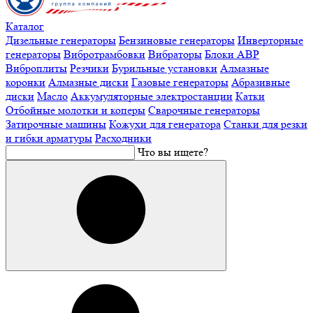
Каталог
Дизельные генераторы
Бензиновые генераторы
Инверторные
генераторы
Вибротрамбовки
Вибраторы
Блоки АВР
Виброплиты
Резчики
Бурильные установки
Алмазные
коронки
Алмазные диски
Газовые генераторы
Абразивные
диски
Масло
Аккумуляторные электростанции
Катки
Отбойные молотки и коперы
Сварочные генераторы
Затирочные машины
Кожухи для генератора
Станки для резки
и гибки арматуры
Расходники
Что вы ищете?