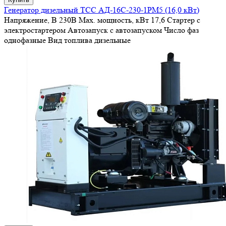
Генератор дизельный ТСС АД-16С-230-1РМ5 (16,0 кВт)
Напряжение, В
230В
Max. мощность, кВт
17,6
Стартер
с
электростартером
Автозапуск
с автозапуском
Число фаз
однофазные
Вид топлива
дизельные