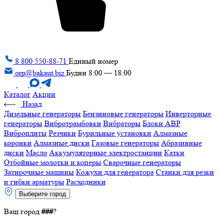
8 800 550-88-71
Единый номер
orp@bakaut.biz
Будни 8:00 — 18:00
Каталог
Акции
Назад
Дизельные генераторы
Бензиновые генераторы
Инверторные
генераторы
Вибротрамбовки
Вибраторы
Блоки АВР
Виброплиты
Резчики
Бурильные установки
Алмазные
коронки
Алмазные диски
Газовые генераторы
Абразивные
диски
Масло
Аккумуляторные электростанции
Катки
Отбойные молотки и коперы
Сварочные генераторы
Затирочные машины
Кожухи для генератора
Станки для резки
и гибки арматуры
Расходники
Выберите город
Ваш город
###
?