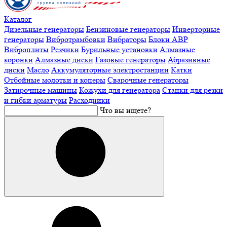
Каталог
Дизельные генераторы
Бензиновые генераторы
Инверторные
генераторы
Вибротрамбовки
Вибраторы
Блоки АВР
Виброплиты
Резчики
Бурильные установки
Алмазные
коронки
Алмазные диски
Газовые генераторы
Абразивные
диски
Масло
Аккумуляторные электростанции
Катки
Отбойные молотки и коперы
Сварочные генераторы
Затирочные машины
Кожухи для генератора
Станки для резки
и гибки арматуры
Расходники
Что вы ищете?