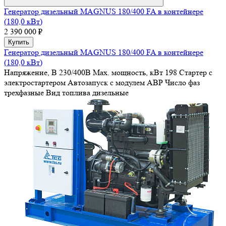
Генератор дизельный MAGNUS 180/400 FA в контейнере
(180,0 кВт)
2 390 000 ₽
Купить
Генератор дизельный MAGNUS 180/400 FA в контейнере
(180,0 кВт)
Напряжение, В
230/400В
Max. мощность, кВт
198
Стартер
с
электростартером
Автозапуск
с модулем АВР
Число фаз
трехфазные
Вид топлива
дизельные