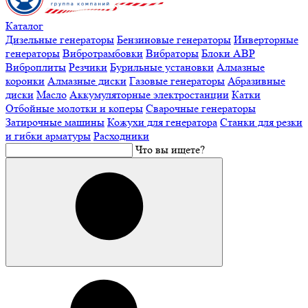
Каталог
Дизельные генераторы
Бензиновые генераторы
Инверторные
генераторы
Вибротрамбовки
Вибраторы
Блоки АВР
Виброплиты
Резчики
Бурильные установки
Алмазные
коронки
Алмазные диски
Газовые генераторы
Абразивные
диски
Масло
Аккумуляторные электростанции
Катки
Отбойные молотки и коперы
Сварочные генераторы
Затирочные машины
Кожухи для генератора
Станки для резки
и гибки арматуры
Расходники
Что вы ищете?