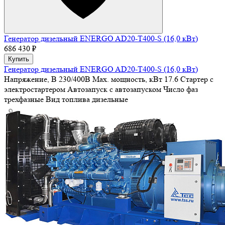
Генератор дизельный ENERGO AD20-T400-S (16,0 кВт)
686 430 ₽
Купить
Генератор дизельный ENERGO AD20-T400-S (16,0 кВт)
Напряжение, В
230/400В
Max. мощность, кВт
17.6
Стартер
с
электростартером
Автозапуск
с автозапуском
Число фаз
трехфазные
Вид топлива
дизельные