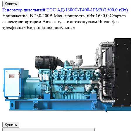
Купить
Генератор дизельный ТСС АД-1500С-Т400-1РМ9 (1500,0 кВт)
Напряжение, В
230/400В
Max. мощность, кВт
1650,0
Стартер
с электростартером
Автозапуск
с автозапуском
Число фаз
трехфазные
Вид топлива
дизельные
Купить