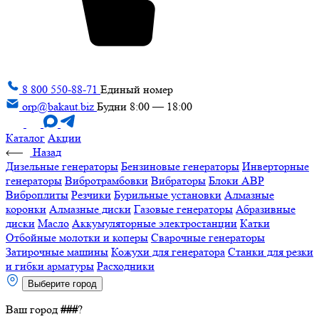
8 800 550-88-71
Единый номер
orp@bakaut.biz
Будни 8:00 — 18:00
Каталог
Акции
Назад
Дизельные генераторы
Бензиновые генераторы
Инверторные
генераторы
Вибротрамбовки
Вибраторы
Блоки АВР
Виброплиты
Резчики
Бурильные установки
Алмазные
коронки
Алмазные диски
Газовые генераторы
Абразивные
диски
Масло
Аккумуляторные электростанции
Катки
Отбойные молотки и коперы
Сварочные генераторы
Затирочные машины
Кожухи для генератора
Станки для резки
и гибки арматуры
Расходники
Выберите город
Ваш город
###
?