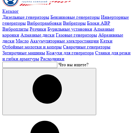
Каталог
Дизельные генераторы
Бензиновые генераторы
Инверторные
генераторы
Вибротрамбовки
Вибраторы
Блоки АВР
Виброплиты
Резчики
Бурильные установки
Алмазные
коронки
Алмазные диски
Газовые генераторы
Абразивные
диски
Масло
Аккумуляторные электростанции
Катки
Отбойные молотки и коперы
Сварочные генераторы
Затирочные машины
Кожухи для генератора
Станки для резки
и гибки арматуры
Расходники
Что вы ищете?