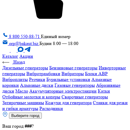
8 800 550-88-71
Единый номер
orp@bakaut.biz
Будни 8:00 — 18:00
Каталог
Акции
Назад
Дизельные генераторы
Бензиновые генераторы
Инверторные
генераторы
Вибротрамбовки
Вибраторы
Блоки АВР
Виброплиты
Резчики
Бурильные установки
Алмазные
коронки
Алмазные диски
Газовые генераторы
Абразивные
диски
Масло
Аккумуляторные электростанции
Катки
Отбойные молотки и коперы
Сварочные генераторы
Затирочные машины
Кожухи для генератора
Станки для резки
и гибки арматуры
Расходники
Выберите город
Ваш город
###
?