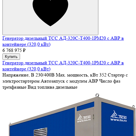
Генератор дизельный ТСС АД-320С-Т400-1РМ20 с АВР в
контейнере (320,0 кВт)
6 768 975 ₽
Купить
Генератор дизельный ТСС АД-320С-Т400-1РМ20 с АВР в
контейнере (320,0 кВт)
Напряжение, В
230/400В
Max. мощность, кВт
352
Стартер
с
электростартером
Автозапуск
с модулем АВР
Число фаз
трехфазные
Вид топлива
дизельные