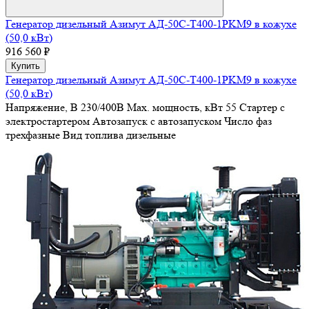
Генератор дизельный Азимут АД-50С-Т400-1РKМ9 в кожухе
(50,0 кВт)
916 560 ₽
Купить
Генератор дизельный Азимут АД-50С-Т400-1РKМ9 в кожухе
(50,0 кВт)
Напряжение, В
230/400В
Max. мощность, кВт
55
Стартер
с
электростартером
Автозапуск
с автозапуском
Число фаз
трехфазные
Вид топлива
дизельные