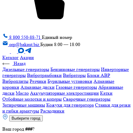
8 800 550-88-71
Единый номер
orp@bakaut.biz
Будни 8:00 — 18:00
Каталог
Акции
Назад
Дизельные генераторы
Бензиновые генераторы
Инверторные
генераторы
Вибротрамбовки
Вибраторы
Блоки АВР
Виброплиты
Резчики
Бурильные установки
Алмазные
коронки
Алмазные диски
Газовые генераторы
Абразивные
диски
Масло
Аккумуляторные электростанции
Катки
Отбойные молотки и коперы
Сварочные генераторы
Затирочные машины
Кожухи для генератора
Станки для резки
и гибки арматуры
Расходники
Выберите город
Ваш город
###
?