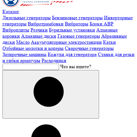
Каталог
Дизельные генераторы
Бензиновые генераторы
Инверторные
генераторы
Вибротрамбовки
Вибраторы
Блоки АВР
Виброплиты
Резчики
Бурильные установки
Алмазные
коронки
Алмазные диски
Газовые генераторы
Абразивные
диски
Масло
Аккумуляторные электростанции
Катки
Отбойные молотки и коперы
Сварочные генераторы
Затирочные машины
Кожухи для генератора
Станки для резки
и гибки арматуры
Расходники
Что вы ищете?