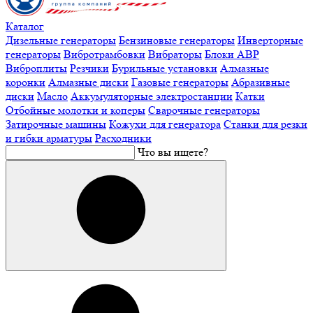
Каталог
Дизельные генераторы
Бензиновые генераторы
Инверторные
генераторы
Вибротрамбовки
Вибраторы
Блоки АВР
Виброплиты
Резчики
Бурильные установки
Алмазные
коронки
Алмазные диски
Газовые генераторы
Абразивные
диски
Масло
Аккумуляторные электростанции
Катки
Отбойные молотки и коперы
Сварочные генераторы
Затирочные машины
Кожухи для генератора
Станки для резки
и гибки арматуры
Расходники
Что вы ищете?