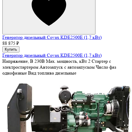
Генератор дизельный Covax KDE2500E (1,7 кВт)
88 875 ₽
Купить
Генератор дизельный Covax KDE2500E (1,7 кВт)
Напряжение, В
230В
Max. мощность, кВт
2
Стартер
с
электростартером
Автозапуск
с автозапуском
Число фаз
однофазные
Вид топлива
дизельные