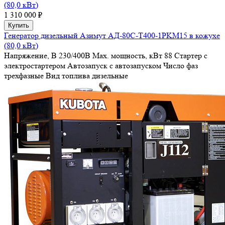
(80,0 кВт)
1 310 000 ₽
Купить
Генератор дизельный Азимут АД-80С-Т400-1РKМ15 в кожухе
(80,0 кВт)
Напряжение, В
230/400В
Max. мощность, кВт
88
Стартер
с
электростартером
Автозапуск
с автозапуском
Число фаз
трехфазные
Вид топлива
дизельные