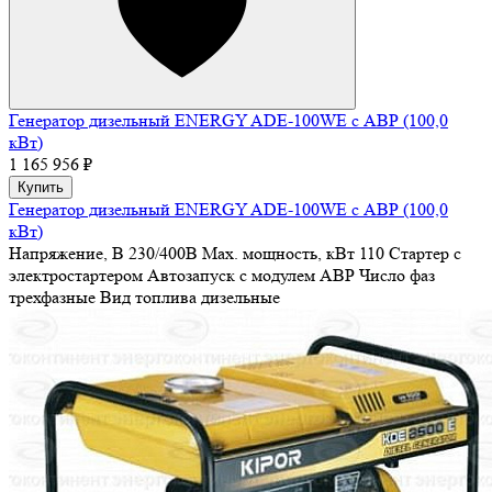
Генератор дизельный ENERGY ADE-100WE с АВР (100,0
кВт)
1 165 956 ₽
Купить
Генератор дизельный ENERGY ADE-100WE с АВР (100,0
кВт)
Напряжение, В
230/400В
Max. мощность, кВт
110
Стартер
с
электростартером
Автозапуск
с модулем АВР
Число фаз
трехфазные
Вид топлива
дизельные