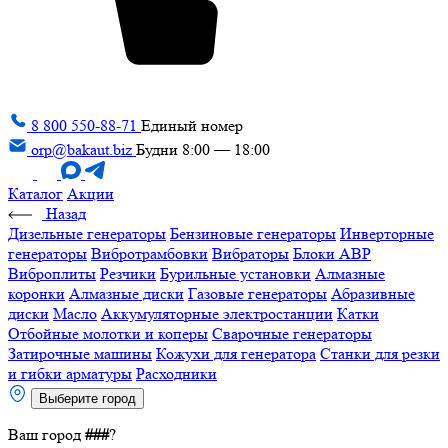
8 800 550-88-71
Единый номер
orp@bakaut.biz
Будни 8:00 — 18:00
Каталог
Акции
Назад
Дизельные генераторы
Бензиновые генераторы
Инверторные
генераторы
Вибротрамбовки
Вибраторы
Блоки АВР
Виброплиты
Резчики
Бурильные установки
Алмазные
коронки
Алмазные диски
Газовые генераторы
Абразивные
диски
Масло
Аккумуляторные электростанции
Катки
Отбойные молотки и коперы
Сварочные генераторы
Затирочные машины
Кожухи для генератора
Станки для резки
и гибки арматуры
Расходники
Выберите город
Ваш город
###
?