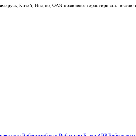
 Беларусь, Китай, Индию, ОАЭ позволяют гарантировать постав
енераторы
Вибротрамбовки
Вибраторы
Блоки АВР
Виброплиты