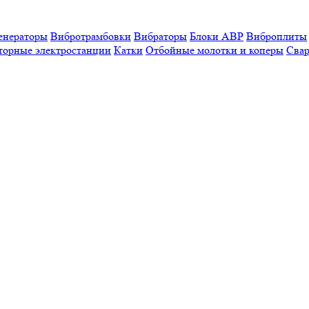
енераторы
Вибротрамбовки
Вибраторы
Блоки АВР
Виброплиты
торные электростанции
Катки
Отбойные молотки и коперы
Свар