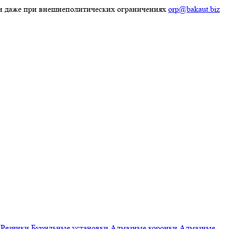
ки даже при внешнеполитических ограничениях
orp@bakaut.biz
Резчики
Бурильные установки
Алмазные коронки
Алмазные