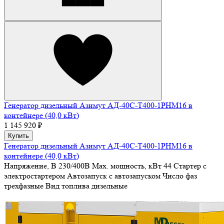
Генератор дизельный Азимут АД-40С-Т400-1РHМ16 в
контейнере (40,0 кВт)
1 145 920 ₽
Купить
Генератор дизельный Азимут АД-40С-Т400-1РHМ16 в
контейнере (40,0 кВт)
Напряжение, В
230/400В
Max. мощность, кВт
44
Стартер
с
электростартером
Автозапуск
с автозапуском
Число фаз
трехфазные
Вид топлива
дизельные