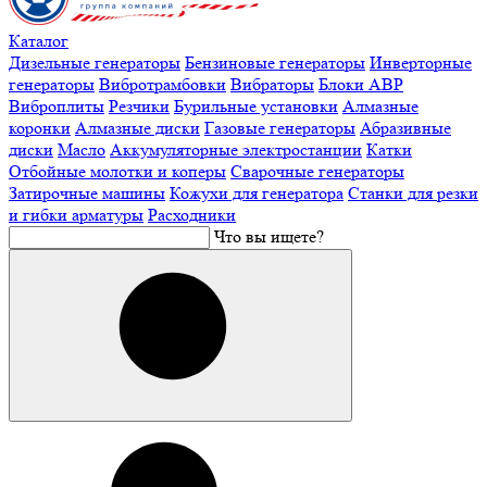
Каталог
Дизельные генераторы
Бензиновые генераторы
Инверторные
генераторы
Вибротрамбовки
Вибраторы
Блоки АВР
Виброплиты
Резчики
Бурильные установки
Алмазные
коронки
Алмазные диски
Газовые генераторы
Абразивные
диски
Масло
Аккумуляторные электростанции
Катки
Отбойные молотки и коперы
Сварочные генераторы
Затирочные машины
Кожухи для генератора
Станки для резки
и гибки арматуры
Расходники
Что вы ищете?