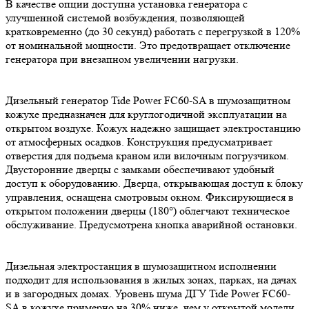
В качестве опции доступна установка генератора с
улучшенной системой возбуждения, позволяющей
кратковременно (до 30 секунд) работать с перегрузкой в 120%
от номинальной мощности. Это предотвращает отключение
генератора при внезапном увеличении нагрузки.
Дизельный генератор Tide Power FC60-SA в шумозащитном
кожухе предназначен для круглогодичной эксплуатации на
открытом воздухе. Кожух надежно защищает электростанцию
от атмосферных осадков. Конструкция предусматривает
отверстия для подъема краном или вилочным погрузчиком.
Двусторонние дверцы с замками обеспечивают удобный
доступ к оборудованию. Дверца, открывающая доступ к блоку
управления, оснащена смотровым окном. Фиксирующиеся в
открытом положении дверцы (180°) облегчают техническое
обслуживание. Предусмотрена кнопка аварийной остановки.
Дизельная электростанция в шумозащитном исполнении
подходит для использования в жилых зонах, парках, на дачах
и в загородных домах. Уровень шума ДГУ Tide Power FC60-
SA в кожухе примерно на 30% ниже, чем у открытой модели.