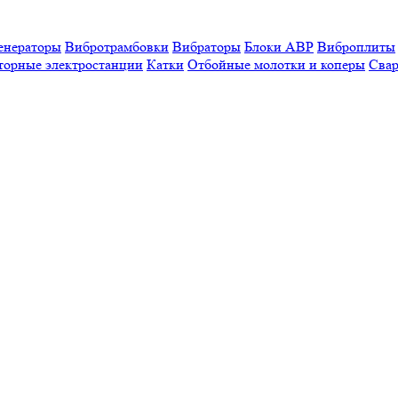
енераторы
Вибротрамбовки
Вибраторы
Блоки АВР
Виброплиты
торные электростанции
Катки
Отбойные молотки и коперы
Свар