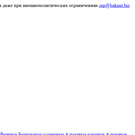
ки даже при внешнеполитических ограничениях
orp@bakaut.biz
Резчики
Бурильные установки
Алмазные коронки
Алмазные