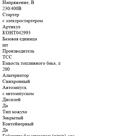
Напряжение, В
230/400В
Стартер
с электростартером
Артикул
КОНТ042993
Базовая единица
шт
Производитель
ТСС
Емкость топливного бака, л
200
Альтернатор
Синхронный
Автозапуск
с автозапуском
Дисплей
Да
Тип кожуха
Закрытый
Контейнерный
Да
Габариты без упаковки (д/ш/в), мм