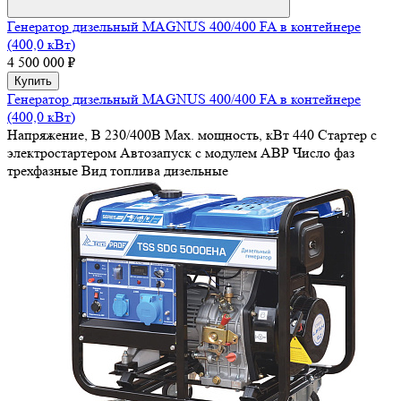
Генератор дизельный MAGNUS 400/400 FA в контейнере
(400,0 кВт)
4 500 000 ₽
Купить
Генератор дизельный MAGNUS 400/400 FA в контейнере
(400,0 кВт)
Напряжение, В
230/400В
Max. мощность, кВт
440
Стартер
с
электростартером
Автозапуск
с модулем АВР
Число фаз
трехфазные
Вид топлива
дизельные