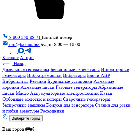
8 800 550-88-71
Единый номер
orp@bakaut.biz
Будни 8:00 — 18:00
Каталог
Акции
Назад
Дизельные генераторы
Бензиновые генераторы
Инверторные
генераторы
Вибротрамбовки
Вибраторы
Блоки АВР
Виброплиты
Резчики
Бурильные установки
Алмазные
коронки
Алмазные диски
Газовые генераторы
Абразивные
диски
Масло
Аккумуляторные электростанции
Катки
Отбойные молотки и коперы
Сварочные генераторы
Затирочные машины
Кожухи для генератора
Станки для резки
и гибки арматуры
Расходники
Выберите город
Ваш город
###
?