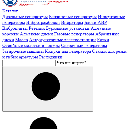
Каталог
Дизельные генераторы
Бензиновые генераторы
Инверторные
генераторы
Вибротрамбовки
Вибраторы
Блоки АВР
Виброплиты
Резчики
Бурильные установки
Алмазные
коронки
Алмазные диски
Газовые генераторы
Абразивные
диски
Масло
Аккумуляторные электростанции
Катки
Отбойные молотки и коперы
Сварочные генераторы
Затирочные машины
Кожухи для генератора
Станки для резки
и гибки арматуры
Расходники
Что вы ищете?