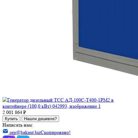
2 001 864 ₽
Купить
Нашли дешевле?
Написать нам:
orp@bakaut.biz
Скопировано!