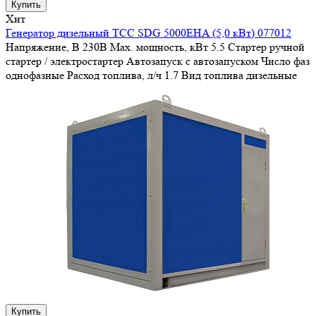
Купить
Хит
Генератор дизельный ТСС SDG 5000EHA (5,0 кВт) 077012
Напряжение, В
230В
Max. мощность, кВт
5.5
Стартер
ручной
стартер / электростартер
Автозапуск
с автозапуском
Число фаз
однофазные
Расход топлива, л/ч
1.7
Вид топлива
дизельные
Купить