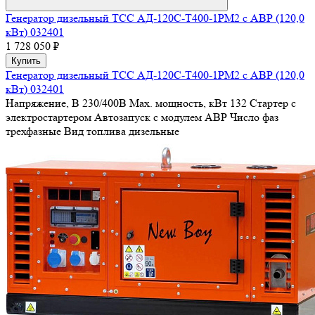
Генератор дизельный ТСС АД-120С-Т400-1РМ2 с АВР (120,0
кВт) 032401
1 728 050 ₽
Купить
Генератор дизельный ТСС АД-120С-Т400-1РМ2 с АВР (120,0
кВт) 032401
Напряжение, В
230/400В
Max. мощность, кВт
132
Стартер
с
электростартером
Автозапуск
с модулем АВР
Число фаз
трехфазные
Вид топлива
дизельные