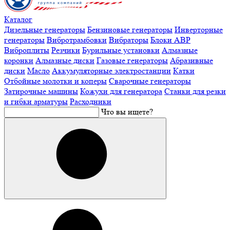
Каталог
Дизельные генераторы
Бензиновые генераторы
Инверторные
генераторы
Вибротрамбовки
Вибраторы
Блоки АВР
Виброплиты
Резчики
Бурильные установки
Алмазные
коронки
Алмазные диски
Газовые генераторы
Абразивные
диски
Масло
Аккумуляторные электростанции
Катки
Отбойные молотки и коперы
Сварочные генераторы
Затирочные машины
Кожухи для генератора
Станки для резки
и гибки арматуры
Расходники
Что вы ищете?