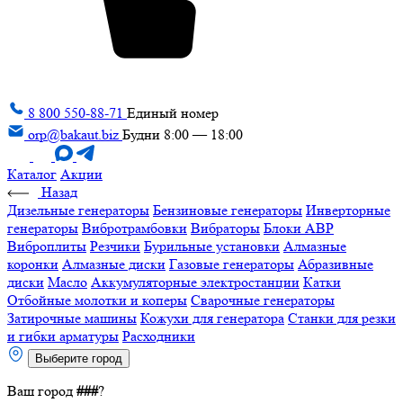
8 800 550-88-71
Единый номер
orp@bakaut.biz
Будни 8:00 — 18:00
Каталог
Акции
Назад
Дизельные генераторы
Бензиновые генераторы
Инверторные
генераторы
Вибротрамбовки
Вибраторы
Блоки АВР
Виброплиты
Резчики
Бурильные установки
Алмазные
коронки
Алмазные диски
Газовые генераторы
Абразивные
диски
Масло
Аккумуляторные электростанции
Катки
Отбойные молотки и коперы
Сварочные генераторы
Затирочные машины
Кожухи для генератора
Станки для резки
и гибки арматуры
Расходники
Выберите город
Ваш город
###
?