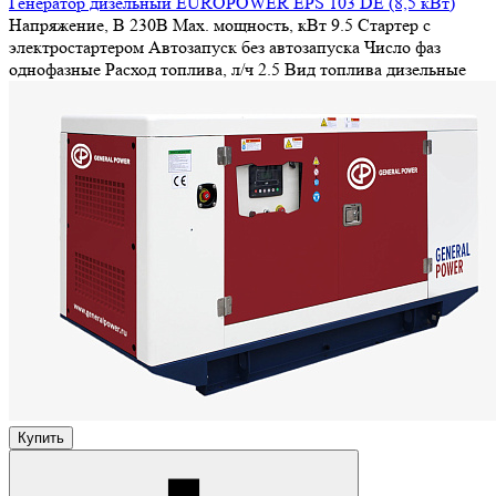
Генератор дизельный EUROPOWER EPS 103 DE (8,5 кВт)
Напряжение, В
230В
Max. мощность, кВт
9.5
Стартер
с
электростартером
Автозапуск
без автозапуска
Число фаз
однофазные
Расход топлива, л/ч
2.5
Вид топлива
дизельные
Купить