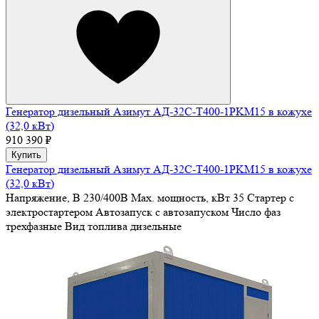
Генератор дизельный Азимут АД-32С-Т400-1РKМ15 в кожухе
(32,0 кВт)
910 390 ₽
Купить
Генератор дизельный Азимут АД-32С-Т400-1РKМ15 в кожухе
(32,0 кВт)
Напряжение, В
230/400В
Max. мощность, кВт
35
Стартер
с
электростартером
Автозапуск
с автозапуском
Число фаз
трехфазные
Вид топлива
дизельные