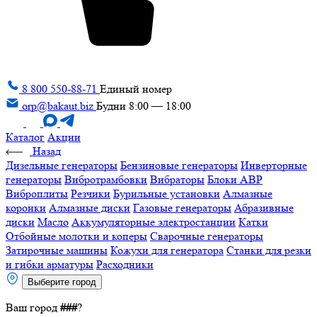
8 800 550-88-71
Единый номер
orp@bakaut.biz
Будни 8:00 — 18:00
Каталог
Акции
Назад
Дизельные генераторы
Бензиновые генераторы
Инверторные
генераторы
Вибротрамбовки
Вибраторы
Блоки АВР
Виброплиты
Резчики
Бурильные установки
Алмазные
коронки
Алмазные диски
Газовые генераторы
Абразивные
диски
Масло
Аккумуляторные электростанции
Катки
Отбойные молотки и коперы
Сварочные генераторы
Затирочные машины
Кожухи для генератора
Станки для резки
и гибки арматуры
Расходники
Выберите город
Ваш город
###
?