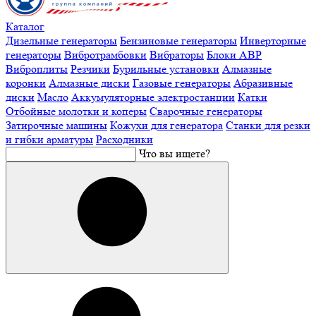
Каталог
Дизельные генераторы
Бензиновые генераторы
Инверторные
генераторы
Вибротрамбовки
Вибраторы
Блоки АВР
Виброплиты
Резчики
Бурильные установки
Алмазные
коронки
Алмазные диски
Газовые генераторы
Абразивные
диски
Масло
Аккумуляторные электростанции
Катки
Отбойные молотки и коперы
Сварочные генераторы
Затирочные машины
Кожухи для генератора
Станки для резки
и гибки арматуры
Расходники
Что вы ищете?