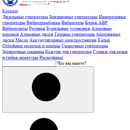
Каталог
Дизельные генераторы
Бензиновые генераторы
Инверторные
генераторы
Вибротрамбовки
Вибраторы
Блоки АВР
Виброплиты
Резчики
Бурильные установки
Алмазные
коронки
Алмазные диски
Газовые генераторы
Абразивные
диски
Масло
Аккумуляторные электростанции
Катки
Отбойные молотки и коперы
Сварочные генераторы
Затирочные машины
Кожухи для генератора
Станки для резки
и гибки арматуры
Расходники
Что вы ищете?