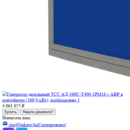
4 061 075 ₽
Купить
Нашли дешевле?
Написать нам:
orp@bakaut.biz
Скопировано!