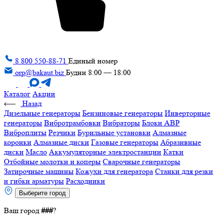
8 800 550-88-71
Единый номер
orp@bakaut.biz
Будни 8:00 — 18:00
Каталог
Акции
Назад
Дизельные генераторы
Бензиновые генераторы
Инверторные
генераторы
Вибротрамбовки
Вибраторы
Блоки АВР
Виброплиты
Резчики
Бурильные установки
Алмазные
коронки
Алмазные диски
Газовые генераторы
Абразивные
диски
Масло
Аккумуляторные электростанции
Катки
Отбойные молотки и коперы
Сварочные генераторы
Затирочные машины
Кожухи для генератора
Станки для резки
и гибки арматуры
Расходники
Выберите город
Ваш город
###
?