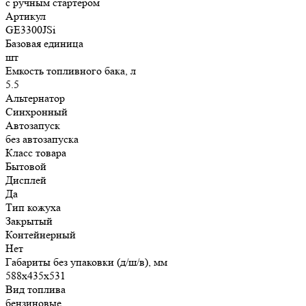
с ручным стартером
Артикул
GE3300JSi
Базовая единица
шт
Емкость топливного бака, л
5.5
Альтернатор
Синхронный
Автозапуск
без автозапуска
Класс товара
Бытовой
Дисплей
Да
Тип кожуха
Закрытый
Контейнерный
Нет
Габариты без упаковки (д/ш/в), мм
588х435х531
Вид топлива
бензиновые