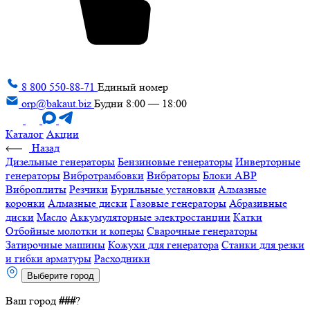
8 800 550-88-71
Единый номер
orp@bakaut.biz
Будни 8:00 — 18:00
Каталог
Акции
Назад
Дизельные генераторы
Бензиновые генераторы
Инверторные
генераторы
Вибротрамбовки
Вибраторы
Блоки АВР
Виброплиты
Резчики
Бурильные установки
Алмазные
коронки
Алмазные диски
Газовые генераторы
Абразивные
диски
Масло
Аккумуляторные электростанции
Катки
Отбойные молотки и коперы
Сварочные генераторы
Затирочные машины
Кожухи для генератора
Станки для резки
и гибки арматуры
Расходники
Выберите город
Ваш город
###
?