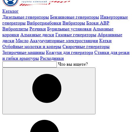
Каталог
Дизельные генераторы
Бензиновые генераторы
Инверторные
генераторы
Вибротрамбовки
Вибраторы
Блоки АВР
Виброплиты
Резчики
Бурильные установки
Алмазные
коронки
Алмазные диски
Газовые генераторы
Абразивные
диски
Масло
Аккумуляторные электростанции
Катки
Отбойные молотки и коперы
Сварочные генераторы
Затирочные машины
Кожухи для генератора
Станки для резки
и гибки арматуры
Расходники
Что вы ищете?