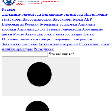
Каталог
Дизельные генераторы
Бензиновые генераторы
Инверторные
генераторы
Вибротрамбовки
Вибраторы
Блоки АВР
Виброплиты
Резчики
Бурильные установки
Алмазные
коронки
Алмазные диски
Газовые генераторы
Абразивные
диски
Масло
Аккумуляторные электростанции
Катки
Отбойные молотки и коперы
Сварочные генераторы
Затирочные машины
Кожухи для генератора
Станки для резки
и гибки арматуры
Расходники
Что вы ищете?