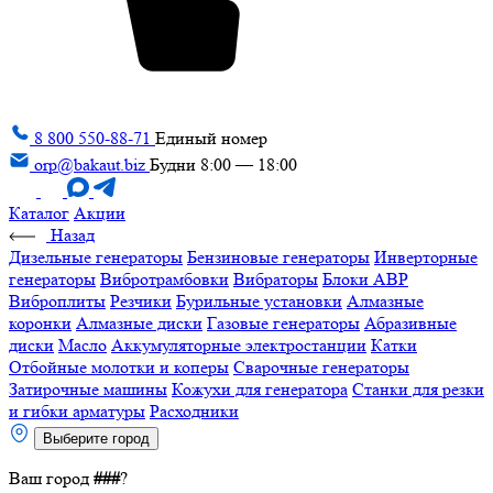
8 800 550-88-71
Единый номер
orp@bakaut.biz
Будни 8:00 — 18:00
Каталог
Акции
Назад
Дизельные генераторы
Бензиновые генераторы
Инверторные
генераторы
Вибротрамбовки
Вибраторы
Блоки АВР
Виброплиты
Резчики
Бурильные установки
Алмазные
коронки
Алмазные диски
Газовые генераторы
Абразивные
диски
Масло
Аккумуляторные электростанции
Катки
Отбойные молотки и коперы
Сварочные генераторы
Затирочные машины
Кожухи для генератора
Станки для резки
и гибки арматуры
Расходники
Выберите город
Ваш город
###
?