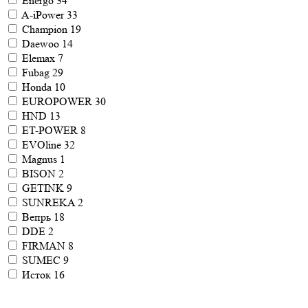
Energo
34
A-iPower
33
Champion
19
Daewoo
14
Elemax
7
Fubag
29
Honda
10
EUROPOWER
30
HND
13
ET-POWER
8
EVOline
32
Magnus
1
BISON
2
GETINK
9
SUNREKA
2
Вепрь
18
DDE
2
FIRMAN
8
SUMEC
9
Исток
16