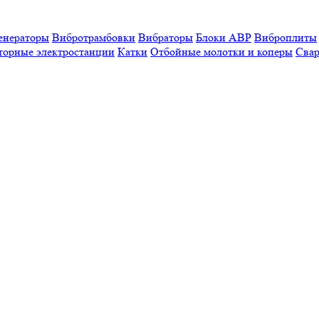
енераторы
Вибротрамбовки
Вибраторы
Блоки АВР
Виброплиты
торные электростанции
Катки
Отбойные молотки и коперы
Свар