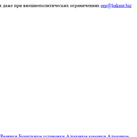
ки даже при внешнеполитических ограничениях
orp@bakaut.biz
Резчики
Бурильные установки
Алмазные коронки
Алмазные