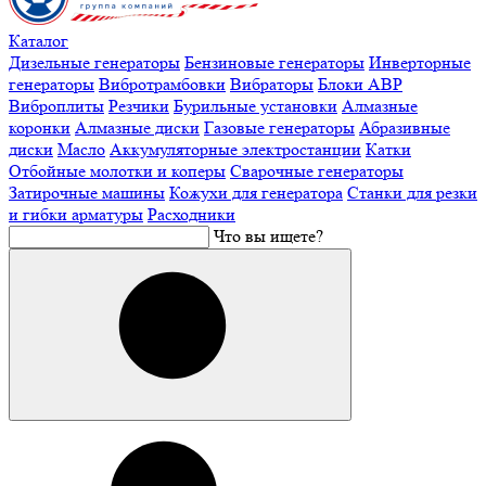
Каталог
Дизельные генераторы
Бензиновые генераторы
Инверторные
генераторы
Вибротрамбовки
Вибраторы
Блоки АВР
Виброплиты
Резчики
Бурильные установки
Алмазные
коронки
Алмазные диски
Газовые генераторы
Абразивные
диски
Масло
Аккумуляторные электростанции
Катки
Отбойные молотки и коперы
Сварочные генераторы
Затирочные машины
Кожухи для генератора
Станки для резки
и гибки арматуры
Расходники
Что вы ищете?