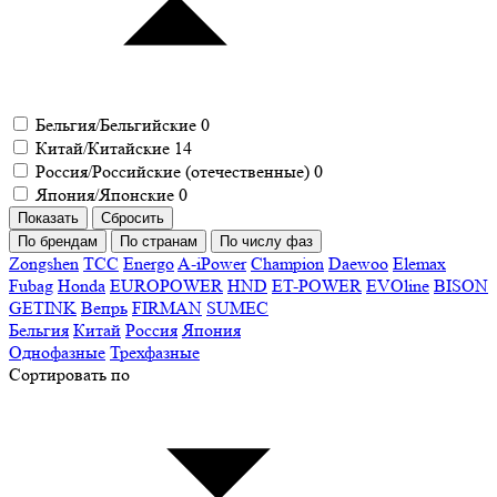
Бельгия/Бельгийские
0
Китай/Китайские
14
Россия/Российские (отечественные)
0
Япония/Японские
0
По брендам
По странам
По числу фаз
Zongshen
ТСС
Energo
A-iPower
Champion
Daewoo
Elemax
Fubag
Honda
EUROPOWER
HND
ET-POWER
EVOline
BISON
GETINK
Вепрь
FIRMAN
SUMEC
Бельгия
Китай
Россия
Япония
Однофазные
Трехфазные
Сортировать по