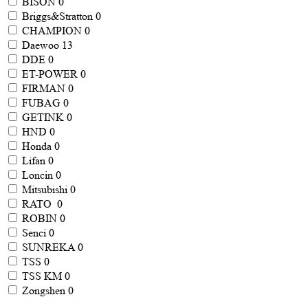
BISON
0
Briggs&Stratton
0
CHAMPION
0
Daewoo
13
DDE
0
ET-POWER
0
FIRMAN
0
FUBAG
0
GETINK
0
HND
0
Honda
0
Lifan
0
Loncin
0
Mitsubishi
0
RATO
0
ROBIN
0
Senci
0
SUNREKA
0
TSS
0
TSS KM
0
Zongshen
0