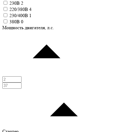
230В
2
220/380В
4
230/400В
1
380В
0
Мощность двигателя, л.с.
Стартер