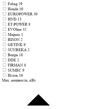
Fubag
29
Honda
10
EUROPOWER
30
HND
13
ET-POWER
8
EVOline
32
Magnus
1
BISON
2
GETINK
9
SUNREKA
2
Вепрь
18
DDE
2
FIRMAN
8
SUMEC
9
Исток
16
Max. мощность, кВт