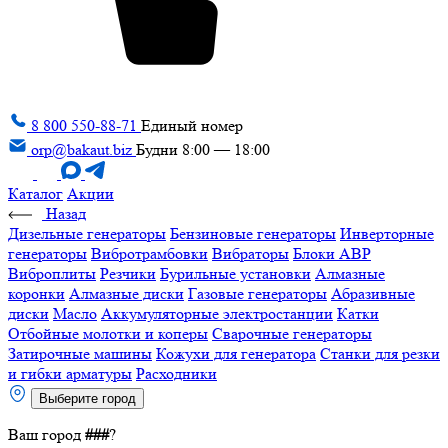
8 800 550-88-71
Единый номер
orp@bakaut.biz
Будни 8:00 — 18:00
Каталог
Акции
Назад
Дизельные генераторы
Бензиновые генераторы
Инверторные
генераторы
Вибротрамбовки
Вибраторы
Блоки АВР
Виброплиты
Резчики
Бурильные установки
Алмазные
коронки
Алмазные диски
Газовые генераторы
Абразивные
диски
Масло
Аккумуляторные электростанции
Катки
Отбойные молотки и коперы
Сварочные генераторы
Затирочные машины
Кожухи для генератора
Станки для резки
и гибки арматуры
Расходники
Выберите город
Ваш город
###
?