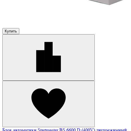
Купить
Блок автоматики Startmaster BS 6600 D (400V) двухрежимный