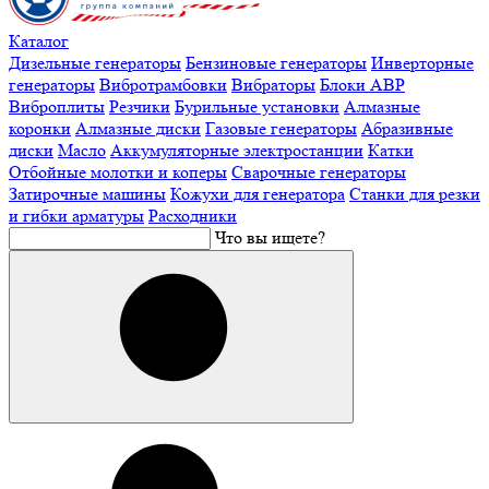
Каталог
Дизельные генераторы
Бензиновые генераторы
Инверторные
генераторы
Вибротрамбовки
Вибраторы
Блоки АВР
Виброплиты
Резчики
Бурильные установки
Алмазные
коронки
Алмазные диски
Газовые генераторы
Абразивные
диски
Масло
Аккумуляторные электростанции
Катки
Отбойные молотки и коперы
Сварочные генераторы
Затирочные машины
Кожухи для генератора
Станки для резки
и гибки арматуры
Расходники
Что вы ищете?