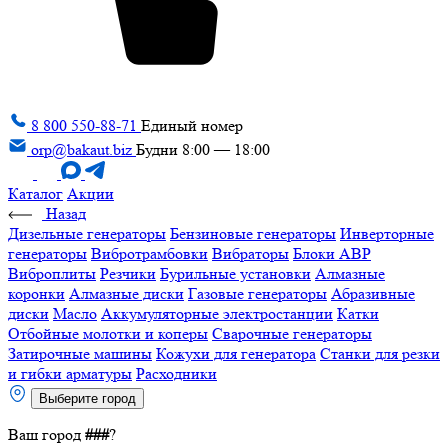
8 800 550-88-71
Единый номер
orp@bakaut.biz
Будни 8:00 — 18:00
Каталог
Акции
Назад
Дизельные генераторы
Бензиновые генераторы
Инверторные
генераторы
Вибротрамбовки
Вибраторы
Блоки АВР
Виброплиты
Резчики
Бурильные установки
Алмазные
коронки
Алмазные диски
Газовые генераторы
Абразивные
диски
Масло
Аккумуляторные электростанции
Катки
Отбойные молотки и коперы
Сварочные генераторы
Затирочные машины
Кожухи для генератора
Станки для резки
и гибки арматуры
Расходники
Выберите город
Ваш город
###
?