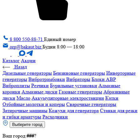
8 800 550-88-71
Единый номер
orp@bakaut.biz
Будни 8:00 — 18:00
Каталог
Акции
Назад
Дизельные генераторы
Бензиновые генераторы
Инверторные
генераторы
Вибротрамбовки
Вибраторы
Блоки АВР
Виброплиты
Резчики
Бурильные установки
Алмазные
коронки
Алмазные диски
Газовые генераторы
Абразивные
диски
Масло
Аккумуляторные электростанции
Катки
Отбойные молотки и коперы
Сварочные генераторы
Затирочные машины
Кожухи для генератора
Станки для резки
и гибки арматуры
Расходники
Выберите город
Ваш город
###
?