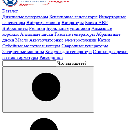
Каталог
Дизельные генераторы
Бензиновые генераторы
Инверторные
генераторы
Вибротрамбовки
Вибраторы
Блоки АВР
Виброплиты
Резчики
Бурильные установки
Алмазные
коронки
Алмазные диски
Газовые генераторы
Абразивные
диски
Масло
Аккумуляторные электростанции
Катки
Отбойные молотки и коперы
Сварочные генераторы
Затирочные машины
Кожухи для генератора
Станки для резки
и гибки арматуры
Расходники
Что вы ищете?