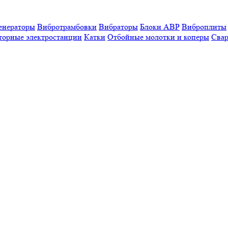
енераторы
Вибротрамбовки
Вибраторы
Блоки АВР
Виброплиты
торные электростанции
Катки
Отбойные молотки и коперы
Свар