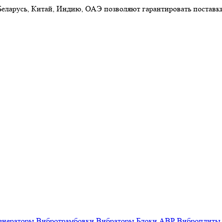
 Беларусь, Китай, Индию, ОАЭ позволяют гарантировать постав
енераторы
Вибротрамбовки
Вибраторы
Блоки АВР
Виброплиты