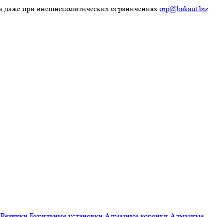
ки даже при внешнеполитических ограничениях
orp@bakaut.biz
Резчики
Бурильные установки
Алмазные коронки
Алмазные