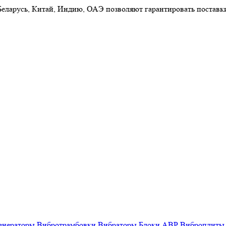
 Беларусь, Китай, Индию, ОАЭ позволяют гарантировать постав
енераторы
Вибротрамбовки
Вибраторы
Блоки АВР
Виброплиты