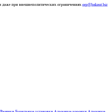
ки даже при внешнеполитических ограничениях
orp@bakaut.biz
Резчики
Бурильные установки
Алмазные коронки
Алмазные