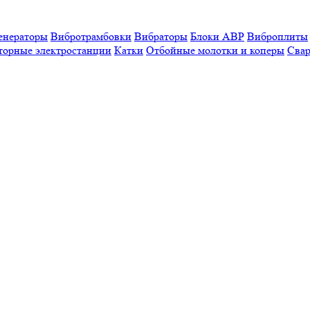
енераторы
Вибротрамбовки
Вибраторы
Блоки АВР
Виброплиты
торные электростанции
Катки
Отбойные молотки и коперы
Свар