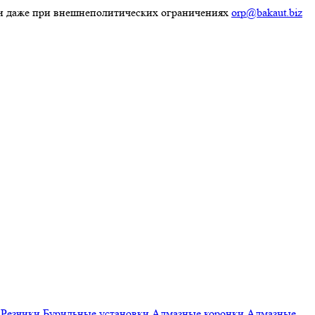
ки даже при внешнеполитических ограничениях
orp@bakaut.biz
Резчики
Бурильные установки
Алмазные коронки
Алмазные