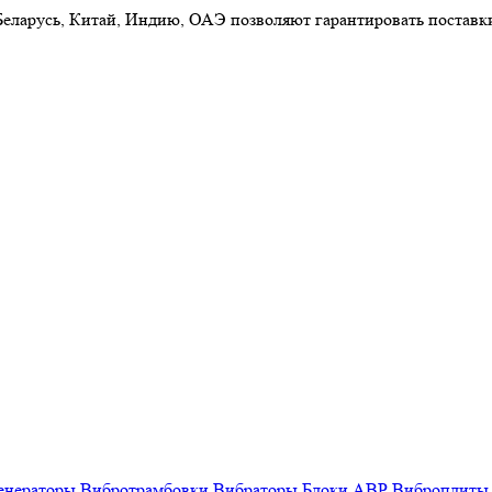
 Беларусь, Китай, Индию, ОАЭ позволяют гарантировать постав
енераторы
Вибротрамбовки
Вибраторы
Блоки АВР
Виброплиты