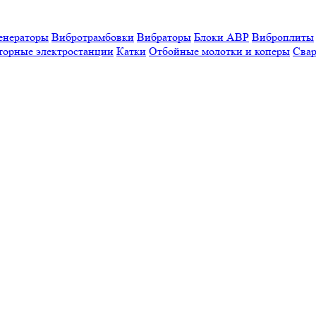
енераторы
Вибротрамбовки
Вибраторы
Блоки АВР
Виброплиты
торные электростанции
Катки
Отбойные молотки и коперы
Свар