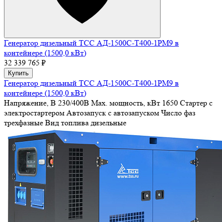
Генератор дизельный ТСС АД-1500С-Т400-1РМ9 в
контейнере (1500,0 кВт)
32 339 765 ₽
Купить
Генератор дизельный ТСС АД-1500С-Т400-1РМ9 в
контейнере (1500,0 кВт)
Напряжение, В
230/400В
Max. мощность, кВт
1650
Стартер
с
электростартером
Автозапуск
с автозапуском
Число фаз
трехфазные
Вид топлива
дизельные