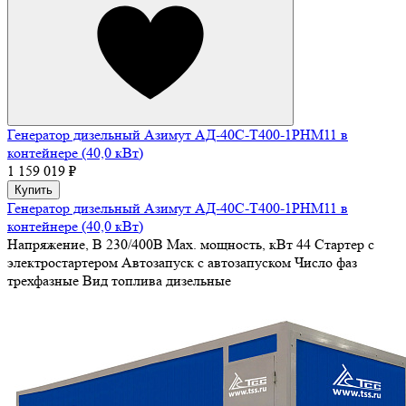
Генератор дизельный Азимут АД-40С-Т400-1РHМ11 в
контейнере (40,0 кВт)
1 159 019 ₽
Купить
Генератор дизельный Азимут АД-40С-Т400-1РHМ11 в
контейнере (40,0 кВт)
Напряжение, В
230/400В
Max. мощность, кВт
44
Стартер
с
электростартером
Автозапуск
с автозапуском
Число фаз
трехфазные
Вид топлива
дизельные