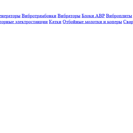
енераторы
Вибротрамбовки
Вибраторы
Блоки АВР
Виброплиты
торные электростанции
Катки
Отбойные молотки и коперы
Свар