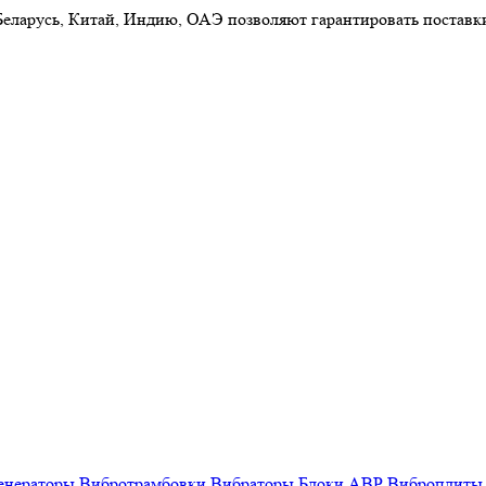
 Беларусь, Китай, Индию, ОАЭ позволяют гарантировать постав
енераторы
Вибротрамбовки
Вибраторы
Блоки АВР
Виброплиты