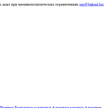
ки даже при внешнеполитических ограничениях
orp@bakaut.biz
Резчики
Бурильные установки
Алмазные коронки
Алмазные