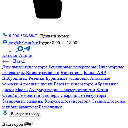
8 800 550-88-71
Единый номер
orp@bakaut.biz
Будни 8:00 — 18:00
Каталог
Акции
Назад
Дизельные генераторы
Бензиновые генераторы
Инверторные
генераторы
Вибротрамбовки
Вибраторы
Блоки АВР
Виброплиты
Резчики
Бурильные установки
Алмазные
коронки
Алмазные диски
Газовые генераторы
Абразивные
диски
Масло
Аккумуляторные электростанции
Катки
Отбойные молотки и коперы
Сварочные генераторы
Затирочные машины
Кожухи для генератора
Станки для резки
и гибки арматуры
Расходники
Выберите город
Ваш город
###
?