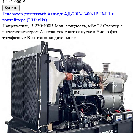
1 151 000 ₽
Купить
Генератор дизельный Азимут АД-20С-Т400-1РHМ11 в
контейнере (20,0 кВт)
Напряжение, В
230/400В
Max. мощность, кВт
22
Стартер
с
электростартером
Автозапуск
с автозапуском
Число фаз
трехфазные
Вид топлива
дизельные