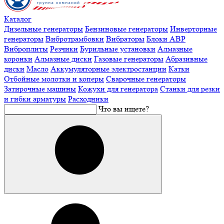
Каталог
Дизельные генераторы
Бензиновые генераторы
Инверторные
генераторы
Вибротрамбовки
Вибраторы
Блоки АВР
Виброплиты
Резчики
Бурильные установки
Алмазные
коронки
Алмазные диски
Газовые генераторы
Абразивные
диски
Масло
Аккумуляторные электростанции
Катки
Отбойные молотки и коперы
Сварочные генераторы
Затирочные машины
Кожухи для генератора
Станки для резки
и гибки арматуры
Расходники
Что вы ищете?