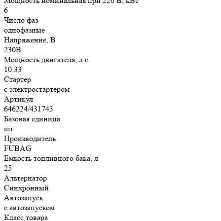
Мощность номинальная при 220 В, кВт
6
Число фаз
однофазные
Напряжение, В
230В
Мощность двигателя, л.с.
10.33
Стартер
с электростартером
Артикул
646224/431743
Базовая единица
шт
Производитель
FUBAG
Емкость топливного бака, л
25
Альтернатор
Синхронный
Автозапуск
с автозапуском
Класс товара