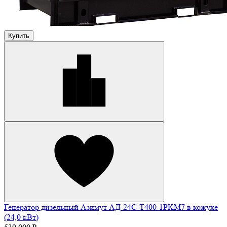
Купить
Генератор дизельный Азимут АД-24С-Т400-1РKМ7 в кожухе
(24,0 кВт)