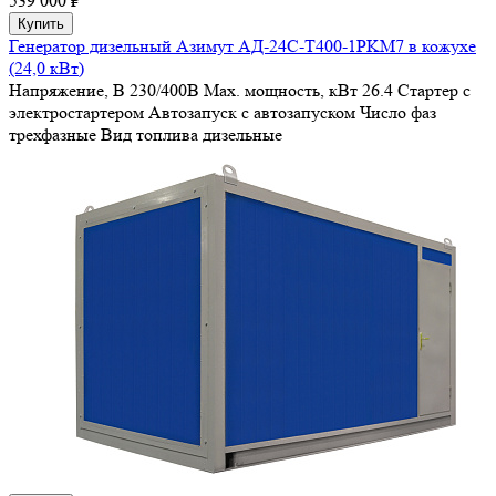
539 000 ₽
Купить
Генератор дизельный Азимут АД-24С-Т400-1РKМ7 в кожухе
(24,0 кВт)
Напряжение, В
230/400В
Max. мощность, кВт
26.4
Стартер
с
электростартером
Автозапуск
с автозапуском
Число фаз
трехфазные
Вид топлива
дизельные