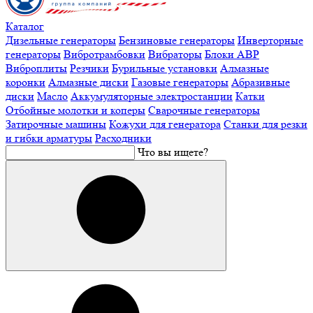
Каталог
Дизельные генераторы
Бензиновые генераторы
Инверторные
генераторы
Вибротрамбовки
Вибраторы
Блоки АВР
Виброплиты
Резчики
Бурильные установки
Алмазные
коронки
Алмазные диски
Газовые генераторы
Абразивные
диски
Масло
Аккумуляторные электростанции
Катки
Отбойные молотки и коперы
Сварочные генераторы
Затирочные машины
Кожухи для генератора
Станки для резки
и гибки арматуры
Расходники
Что вы ищете?