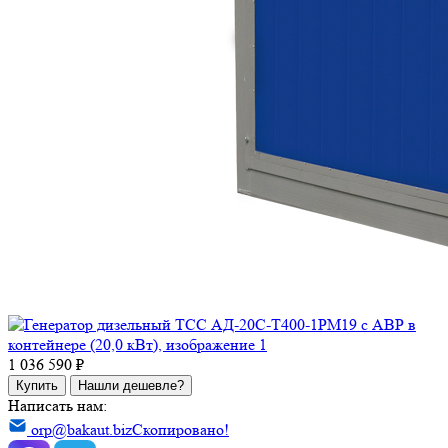
1 036 590 ₽
Купить
Нашли дешевле?
Написать нам:
orp@bakaut.biz
Скопировано!