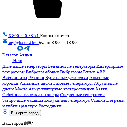
8 800 550-88-71
Единый номер
orp@bakaut.biz
Будни 8:00 — 18:00
Каталог
Акции
Назад
Дизельные генераторы
Бензиновые генераторы
Инверторные
генераторы
Вибротрамбовки
Вибраторы
Блоки АВР
Виброплиты
Резчики
Бурильные установки
Алмазные
коронки
Алмазные диски
Газовые генераторы
Абразивные
диски
Масло
Аккумуляторные электростанции
Катки
Отбойные молотки и коперы
Сварочные генераторы
Затирочные машины
Кожухи для генератора
Станки для резки
и гибки арматуры
Расходники
Выберите город
Ваш город
###
?