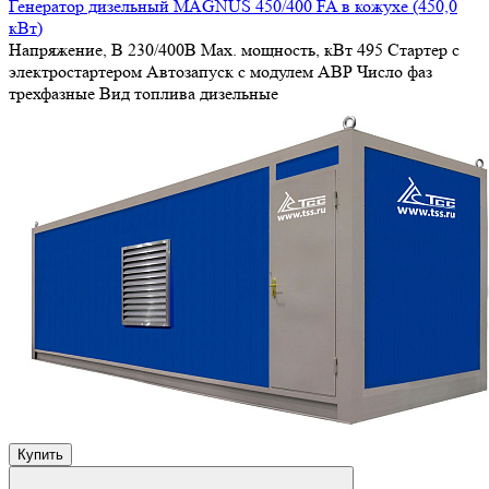
Генератор дизельный MAGNUS 450/400 FA в кожухе (450,0
кВт)
Напряжение, В
230/400В
Max. мощность, кВт
495
Стартер
с
электростартером
Автозапуск
с модулем АВР
Число фаз
трехфазные
Вид топлива
дизельные
Купить