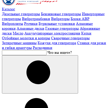
Каталог
Дизельные генераторы
Бензиновые генераторы
Инверторные
генераторы
Вибротрамбовки
Вибраторы
Блоки АВР
Виброплиты
Резчики
Бурильные установки
Алмазные
коронки
Алмазные диски
Газовые генераторы
Абразивные
диски
Масло
Аккумуляторные электростанции
Катки
Отбойные молотки и коперы
Сварочные генераторы
Затирочные машины
Кожухи для генератора
Станки для резки
и гибки арматуры
Расходники
Что вы ищете?