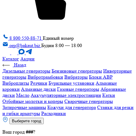
8 800 550-88-71
Единый номер
orp@bakaut.biz
Будни 8:00 — 18:00
Каталог
Акции
Назад
Дизельные генераторы
Бензиновые генераторы
Инверторные
генераторы
Вибротрамбовки
Вибраторы
Блоки АВР
Виброплиты
Резчики
Бурильные установки
Алмазные
коронки
Алмазные диски
Газовые генераторы
Абразивные
диски
Масло
Аккумуляторные электростанции
Катки
Отбойные молотки и коперы
Сварочные генераторы
Затирочные машины
Кожухи для генератора
Станки для резки
и гибки арматуры
Расходники
Выберите город
Ваш город
###
?