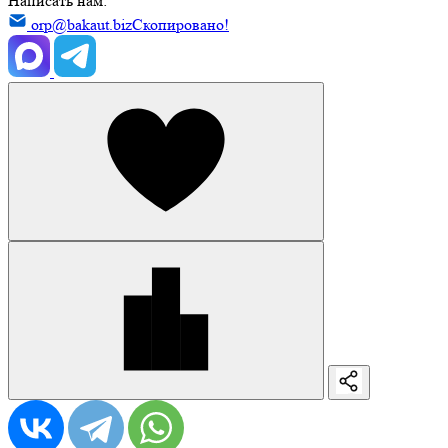
Написать нам:
orp@bakaut.biz
Скопировано!