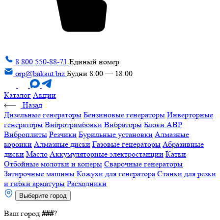
8 800 550-88-71
Единый номер
orp@bakaut.biz
Будни 8:00 — 18:00
Каталог
Акции
Назад
Дизельные генераторы
Бензиновые генераторы
Инверторные
генераторы
Вибротрамбовки
Вибраторы
Блоки АВР
Виброплиты
Резчики
Бурильные установки
Алмазные
коронки
Алмазные диски
Газовые генераторы
Абразивные
диски
Масло
Аккумуляторные электростанции
Катки
Отбойные молотки и коперы
Сварочные генераторы
Затирочные машины
Кожухи для генератора
Станки для резки
и гибки арматуры
Расходники
Выберите город
Ваш город
###
?