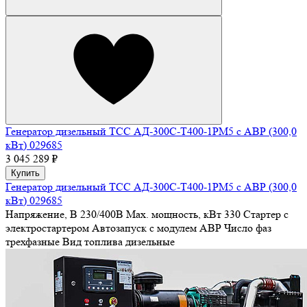
Генератор дизельный ТСС АД-300С-Т400-1РМ5 с АВР (300,0
кВт) 029685
3 045 289 ₽
Купить
Генератор дизельный ТСС АД-300С-Т400-1РМ5 с АВР (300,0
кВт) 029685
Напряжение, В
230/400В
Max. мощность, кВт
330
Стартер
с
электростартером
Автозапуск
с модулем АВР
Число фаз
трехфазные
Вид топлива
дизельные