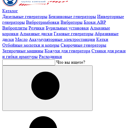
Каталог
Дизельные генераторы
Бензиновые генераторы
Инверторные
генераторы
Вибротрамбовки
Вибраторы
Блоки АВР
Виброплиты
Резчики
Бурильные установки
Алмазные
коронки
Алмазные диски
Газовые генераторы
Абразивные
диски
Масло
Аккумуляторные электростанции
Катки
Отбойные молотки и коперы
Сварочные генераторы
Затирочные машины
Кожухи для генератора
Станки для резки
и гибки арматуры
Расходники
Что вы ищете?