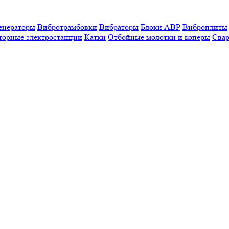
енераторы
Вибротрамбовки
Вибраторы
Блоки АВР
Виброплиты
торные электростанции
Катки
Отбойные молотки и коперы
Свар