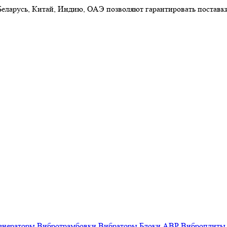
 Беларусь, Китай, Индию, ОАЭ позволяют гарантировать постав
енераторы
Вибротрамбовки
Вибраторы
Блоки АВР
Виброплиты