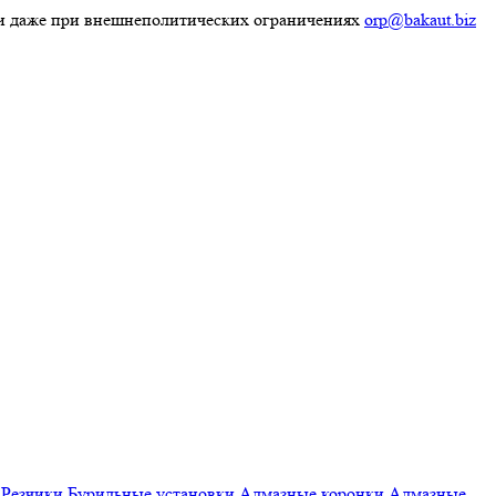
ки даже при внешнеполитических ограничениях
orp@bakaut.biz
Резчики
Бурильные установки
Алмазные коронки
Алмазные