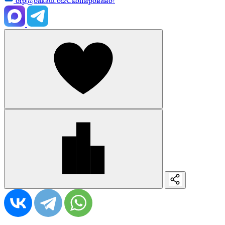
orp@bakaut.biz
Скопировано!