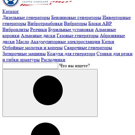
Каталог
Дизельные генераторы
Бензиновые генераторы
Инверторные
генераторы
Вибротрамбовки
Вибраторы
Блоки АВР
Виброплиты
Резчики
Бурильные установки
Алмазные
коронки
Алмазные диски
Газовые генераторы
Абразивные
диски
Масло
Аккумуляторные электростанции
Катки
Отбойные молотки и коперы
Сварочные генераторы
Затирочные машины
Кожухи для генератора
Станки для резки
и гибки арматуры
Расходники
Что вы ищете?