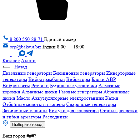
8 800 550-88-71
Единый номер
orp@bakaut.biz
Будни 8:00 — 18:00
Каталог
Акции
Назад
Дизельные генераторы
Бензиновые генераторы
Инверторные
генераторы
Вибротрамбовки
Вибраторы
Блоки АВР
Виброплиты
Резчики
Бурильные установки
Алмазные
коронки
Алмазные диски
Газовые генераторы
Абразивные
диски
Масло
Аккумуляторные электростанции
Катки
Отбойные молотки и коперы
Сварочные генераторы
Затирочные машины
Кожухи для генератора
Станки для резки
и гибки арматуры
Расходники
Выберите город
Ваш город
###
?