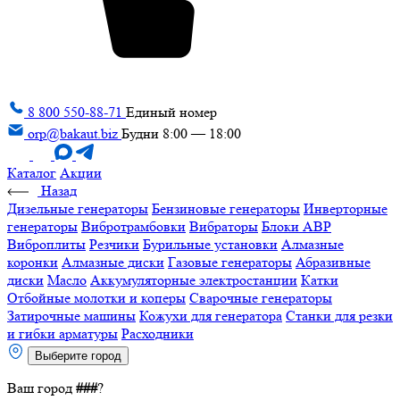
8 800 550-88-71
Единый номер
orp@bakaut.biz
Будни 8:00 — 18:00
Каталог
Акции
Назад
Дизельные генераторы
Бензиновые генераторы
Инверторные
генераторы
Вибротрамбовки
Вибраторы
Блоки АВР
Виброплиты
Резчики
Бурильные установки
Алмазные
коронки
Алмазные диски
Газовые генераторы
Абразивные
диски
Масло
Аккумуляторные электростанции
Катки
Отбойные молотки и коперы
Сварочные генераторы
Затирочные машины
Кожухи для генератора
Станки для резки
и гибки арматуры
Расходники
Выберите город
Ваш город
###
?