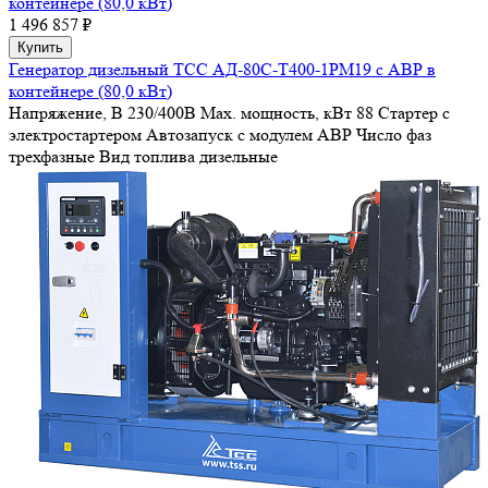
контейнере (80,0 кВт)
1 496 857 ₽
Купить
Генератор дизельный ТСС АД-80С-Т400-1РМ19 с АВР в
контейнере (80,0 кВт)
Напряжение, В
230/400В
Max. мощность, кВт
88
Стартер
с
электростартером
Автозапуск
с модулем АВР
Число фаз
трехфазные
Вид топлива
дизельные