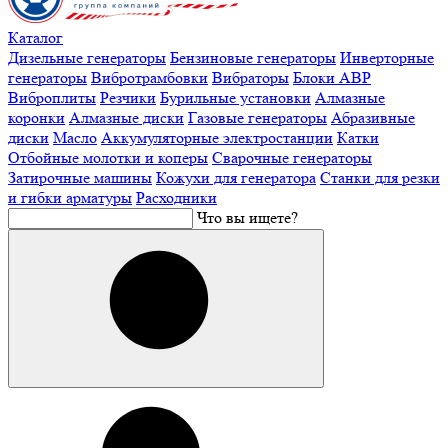
Каталог
Дизельные генераторы
Бензиновые генераторы
Инверторные
генераторы
Вибротрамбовки
Вибраторы
Блоки АВР
Виброплиты
Резчики
Бурильные установки
Алмазные
коронки
Алмазные диски
Газовые генераторы
Абразивные
диски
Масло
Аккумуляторные электростанции
Катки
Отбойные молотки и коперы
Сварочные генераторы
Затирочные машины
Кожухи для генератора
Станки для резки
и гибки арматуры
Расходники
Что вы ищете?