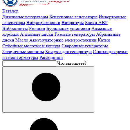
Каталог
Дизельные генераторы
Бензиновые генераторы
Инверторные
генераторы
Вибротрамбовки
Вибраторы
Блоки АВР
Виброплиты
Резчики
Бурильные установки
Алмазные
коронки
Алмазные диски
Газовые генераторы
Абразивные
диски
Масло
Аккумуляторные электростанции
Катки
Отбойные молотки и коперы
Сварочные генераторы
Затирочные машины
Кожухи для генератора
Станки для резки
и гибки арматуры
Расходники
Что вы ищете?