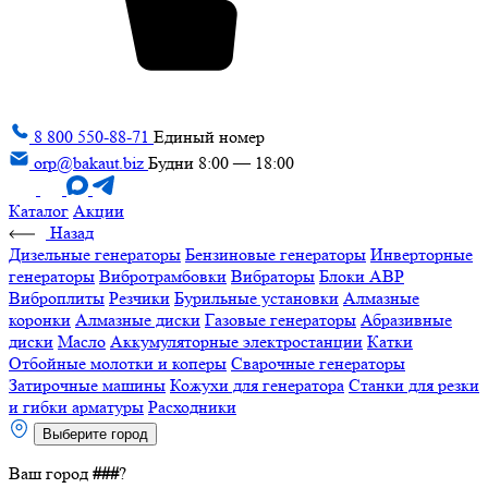
8 800 550-88-71
Единый номер
orp@bakaut.biz
Будни 8:00 — 18:00
Каталог
Акции
Назад
Дизельные генераторы
Бензиновые генераторы
Инверторные
генераторы
Вибротрамбовки
Вибраторы
Блоки АВР
Виброплиты
Резчики
Бурильные установки
Алмазные
коронки
Алмазные диски
Газовые генераторы
Абразивные
диски
Масло
Аккумуляторные электростанции
Катки
Отбойные молотки и коперы
Сварочные генераторы
Затирочные машины
Кожухи для генератора
Станки для резки
и гибки арматуры
Расходники
Выберите город
Ваш город
###
?