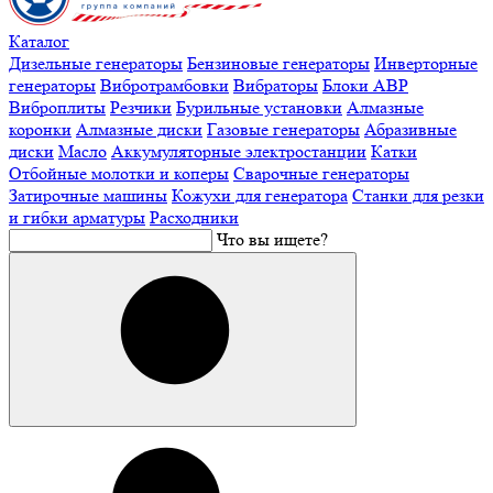
Каталог
Дизельные генераторы
Бензиновые генераторы
Инверторные
генераторы
Вибротрамбовки
Вибраторы
Блоки АВР
Виброплиты
Резчики
Бурильные установки
Алмазные
коронки
Алмазные диски
Газовые генераторы
Абразивные
диски
Масло
Аккумуляторные электростанции
Катки
Отбойные молотки и коперы
Сварочные генераторы
Затирочные машины
Кожухи для генератора
Станки для резки
и гибки арматуры
Расходники
Что вы ищете?