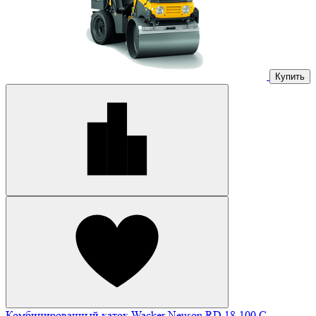
Купить
Комбинированный каток Wacker Neuson RD 18-100 C