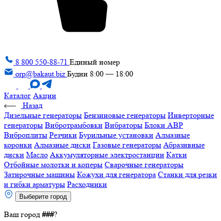
8 800 550-88-71
Единый номер
orp@bakaut.biz
Будни 8:00 — 18:00
Каталог
Акции
Назад
Дизельные генераторы
Бензиновые генераторы
Инверторные
генераторы
Вибротрамбовки
Вибраторы
Блоки АВР
Виброплиты
Резчики
Бурильные установки
Алмазные
коронки
Алмазные диски
Газовые генераторы
Абразивные
диски
Масло
Аккумуляторные электростанции
Катки
Отбойные молотки и коперы
Сварочные генераторы
Затирочные машины
Кожухи для генератора
Станки для резки
и гибки арматуры
Расходники
Выберите город
Ваш город
###
?