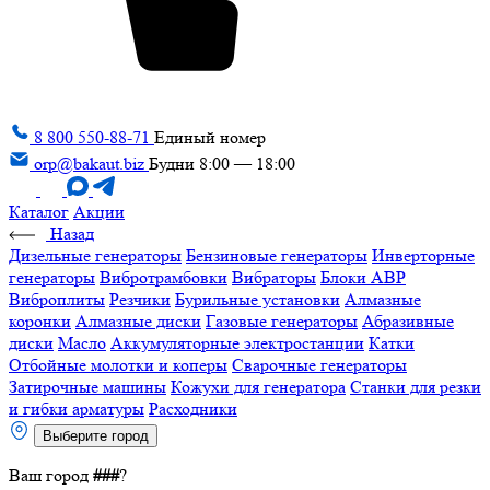
8 800 550-88-71
Единый номер
orp@bakaut.biz
Будни 8:00 — 18:00
Каталог
Акции
Назад
Дизельные генераторы
Бензиновые генераторы
Инверторные
генераторы
Вибротрамбовки
Вибраторы
Блоки АВР
Виброплиты
Резчики
Бурильные установки
Алмазные
коронки
Алмазные диски
Газовые генераторы
Абразивные
диски
Масло
Аккумуляторные электростанции
Катки
Отбойные молотки и коперы
Сварочные генераторы
Затирочные машины
Кожухи для генератора
Станки для резки
и гибки арматуры
Расходники
Выберите город
Ваш город
###
?