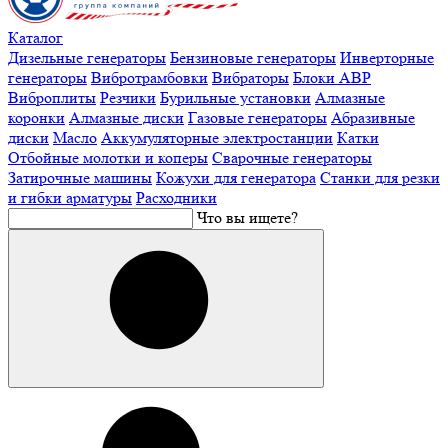
Каталог
Дизельные генераторы
Бензиновые генераторы
Инверторные
генераторы
Вибротрамбовки
Вибраторы
Блоки АВР
Виброплиты
Резчики
Бурильные установки
Алмазные
коронки
Алмазные диски
Газовые генераторы
Абразивные
диски
Масло
Аккумуляторные электростанции
Катки
Отбойные молотки и коперы
Сварочные генераторы
Затирочные машины
Кожухи для генератора
Станки для резки
и гибки арматуры
Расходники
Что вы ищете?