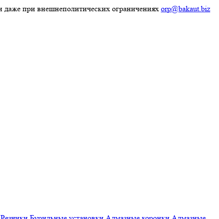
ки даже при внешнеполитических ограничениях
orp@bakaut.biz
Резчики
Бурильные установки
Алмазные коронки
Алмазные