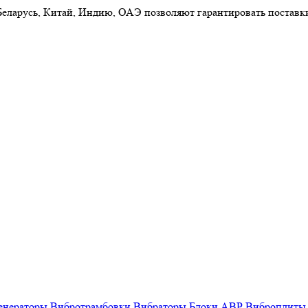
 Беларусь, Китай, Индию, ОАЭ позволяют гарантировать постав
енераторы
Вибротрамбовки
Вибраторы
Блоки АВР
Виброплиты