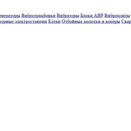
енераторы
Вибротрамбовки
Вибраторы
Блоки АВР
Виброплиты
торные электростанции
Катки
Отбойные молотки и коперы
Свар