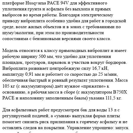
платформе Husqvarna PACE 94V для эффективного
уплотнения грунта и асфальта без выхлопа и прямых
выбросов во время работы. Благодаря электрическому
приводу виброплита особенно удобна для работ в городской
среде, возле жилых объектов и в зонах с требованиями по
шуму/экологии, при этом по производительности
сопоставима с бензиновыми версиями своего класса.
Модель относится к классу прямоходных виброплит и имеет
рабочую ширину 500 мм, что удобно для уплотнения
площадок, тротуаров, парковок и участков вокруг бордюров.
Виброплита развивает центробежную силу 16,7 кН,
амплитуду 0,91 мм и работает со скоростью до 25 м/мин,
обеспечивая быстрый и ровный результат уплотнения. Масса
105 кг (с аккумулятором) даёт нужное «прижатие» к
основанию, а рабочая масса в сборе (с аккумулятором B750X
PACE и наполовину заполненным баком) указана 111,5 кг.
Для асфальтовых работ предусмотрен бак для воды 13 л с
регулируемой подачей, а «умная» выпуклая форма плиты
помогает снизить риск прилипания к горячему асфальту и не
оставлять следов на покрытии. Управление упрощено: запуск