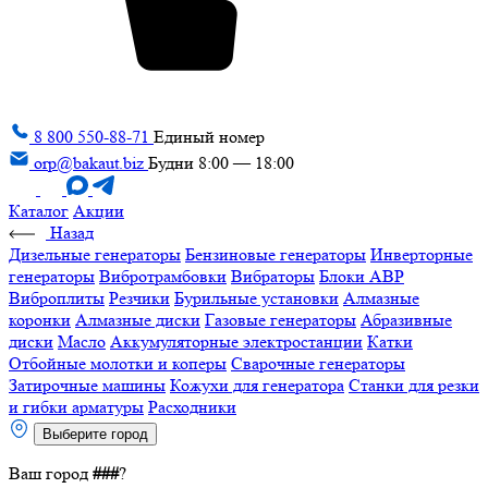
8 800 550-88-71
Единый номер
orp@bakaut.biz
Будни 8:00 — 18:00
Каталог
Акции
Назад
Дизельные генераторы
Бензиновые генераторы
Инверторные
генераторы
Вибротрамбовки
Вибраторы
Блоки АВР
Виброплиты
Резчики
Бурильные установки
Алмазные
коронки
Алмазные диски
Газовые генераторы
Абразивные
диски
Масло
Аккумуляторные электростанции
Катки
Отбойные молотки и коперы
Сварочные генераторы
Затирочные машины
Кожухи для генератора
Станки для резки
и гибки арматуры
Расходники
Выберите город
Ваш город
###
?