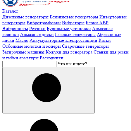
Каталог
Дизельные генераторы
Бензиновые генераторы
Инверторные
генераторы
Вибротрамбовки
Вибраторы
Блоки АВР
Виброплиты
Резчики
Бурильные установки
Алмазные
коронки
Алмазные диски
Газовые генераторы
Абразивные
диски
Масло
Аккумуляторные электростанции
Катки
Отбойные молотки и коперы
Сварочные генераторы
Затирочные машины
Кожухи для генератора
Станки для резки
и гибки арматуры
Расходники
Что вы ищете?