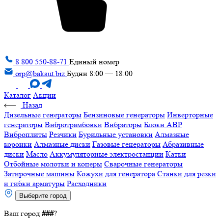
8 800 550-88-71
Единый номер
orp@bakaut.biz
Будни 8:00 — 18:00
Каталог
Акции
Назад
Дизельные генераторы
Бензиновые генераторы
Инверторные
генераторы
Вибротрамбовки
Вибраторы
Блоки АВР
Виброплиты
Резчики
Бурильные установки
Алмазные
коронки
Алмазные диски
Газовые генераторы
Абразивные
диски
Масло
Аккумуляторные электростанции
Катки
Отбойные молотки и коперы
Сварочные генераторы
Затирочные машины
Кожухи для генератора
Станки для резки
и гибки арматуры
Расходники
Выберите город
Ваш город
###
?