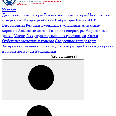
Каталог
Дизельные генераторы
Бензиновые генераторы
Инверторные
генераторы
Вибротрамбовки
Вибраторы
Блоки АВР
Виброплиты
Резчики
Бурильные установки
Алмазные
коронки
Алмазные диски
Газовые генераторы
Абразивные
диски
Масло
Аккумуляторные электростанции
Катки
Отбойные молотки и коперы
Сварочные генераторы
Затирочные машины
Кожухи для генератора
Станки для резки
и гибки арматуры
Расходники
Что вы ищете?