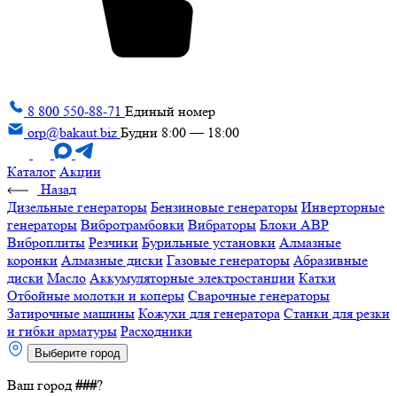
8 800 550-88-71
Единый номер
orp@bakaut.biz
Будни 8:00 — 18:00
Каталог
Акции
Назад
Дизельные генераторы
Бензиновые генераторы
Инверторные
генераторы
Вибротрамбовки
Вибраторы
Блоки АВР
Виброплиты
Резчики
Бурильные установки
Алмазные
коронки
Алмазные диски
Газовые генераторы
Абразивные
диски
Масло
Аккумуляторные электростанции
Катки
Отбойные молотки и коперы
Сварочные генераторы
Затирочные машины
Кожухи для генератора
Станки для резки
и гибки арматуры
Расходники
Выберите город
Ваш город
###
?