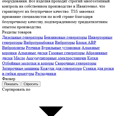
оборудования. Все изделия проходят строгий многоэтапный
контроль на собственном производстве в Ивантеевке, что
гарантирует их безупречное качество. TSS завоевал
признание специалистов по всей стране благодаря
безупречному качеству, подтвержденному тридцатилетним
опытом производства.
Разделы товаров
Дизельные генераторы
Бензиновые генераторы
Инверторные
генераторы
Вибротрамбовки
Вибраторы
Блоки АВР
Виброплиты
Резчики
Бурильные установки
Алмазные
коронки
Алмазные диски
Газовые генераторы
Абразивные
диски
Масло
Аккумуляторные электростанции
Катки
Отбойные молотки и коперы
Сварочные генераторы
Затирочные машины
Кожухи для генератора
Станки для резки
и гибки арматуры
Расходники
Фильтр
Сортировать по