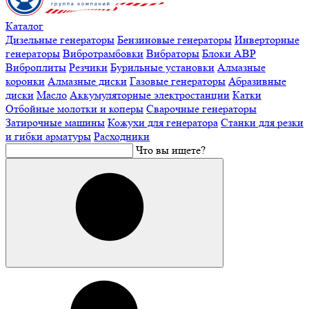
Каталог
Дизельные генераторы
Бензиновые генераторы
Инверторные
генераторы
Вибротрамбовки
Вибраторы
Блоки АВР
Виброплиты
Резчики
Бурильные установки
Алмазные
коронки
Алмазные диски
Газовые генераторы
Абразивные
диски
Масло
Аккумуляторные электростанции
Катки
Отбойные молотки и коперы
Сварочные генераторы
Затирочные машины
Кожухи для генератора
Станки для резки
и гибки арматуры
Расходники
Что вы ищете?