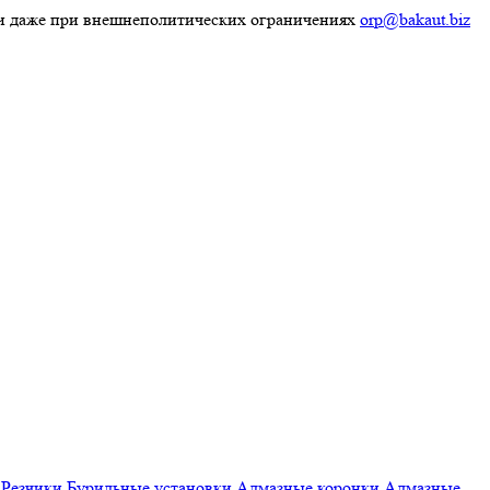
ки даже при внешнеполитических ограничениях
orp@bakaut.biz
Резчики
Бурильные установки
Алмазные коронки
Алмазные