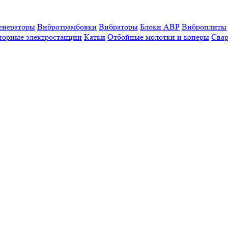
енераторы
Вибротрамбовки
Вибраторы
Блоки АВР
Виброплиты
торные электростанции
Катки
Отбойные молотки и коперы
Свар