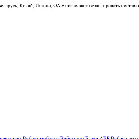
 Беларусь, Китай, Индию, ОАЭ позволяют гарантировать постав
енераторы
Вибротрамбовки
Вибраторы
Блоки АВР
Виброплиты